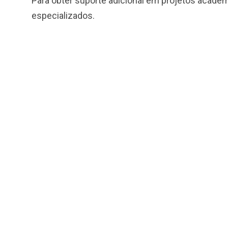
Para obter suporte adicional em projetos acadêm
especializados.