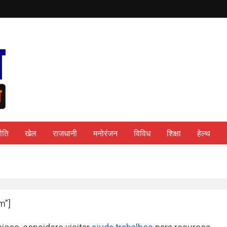
ीति
खेल
राजधानी
मनोरंजन
विविध
शिक्षा
हेल्थ
m”]