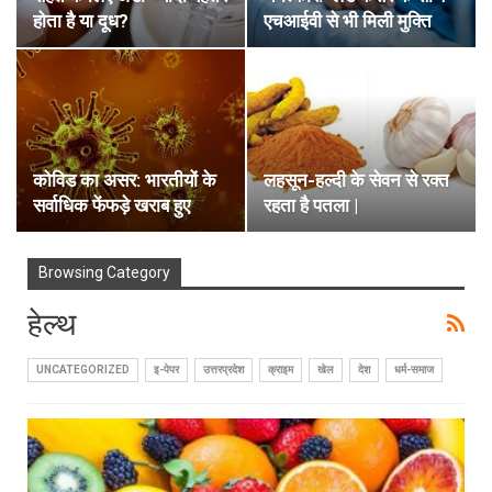
होता है या दूध?
एचआईवी से भी मिली मुक्ति
कोविड का असर: भारतीयों के
लहसून-हल्दी के सेवन से रक्त
सर्वाधिक फेंफड़े खराब हुए
रहता है पतला |
Browsing Category
हेल्थ
UNCATEGORIZED
इ-पेपर
उत्तरप्रदेश
क्राइम
खेल
देश
धर्म-समाज