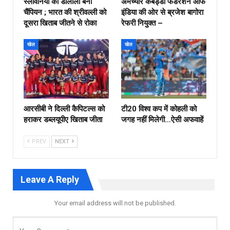
स्लोवेनिया की डालीला बनी
अमेच्योर कबड्डी फेडरेशन ऑफ
चैंपियन ; भारत की श्रीवल्ली को
इंडिया की ओर से ब्रजेश बागोरा
दूसरा खिताब जीतने से रोका
रेफरी नियुक्त –
खेल
खेल
आरसीबी ने दिल्ली कैपिटल्स को
टी20 विश्व कप में कोहली को
हराकर डब्लयूपीए खिताब जीता
जगह नहीं मिलेगी…ऐसी अफवाहें
PREV
NEXT
Leave A Reply
Your email address will not be published.