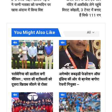
ने पत्नी नताशा को जन्मदिन पर
मंदिर में आशीर्वाद लेने पहुंचे
खास अंदाज में किया विश
विराट कोहली, 3 टेस्ट में बनाए
हैं सिर्फ 111 रन
You Might Also Like
All
खेल
खेल
स्लोवेनिया की डालीला बनी
अमेच्योर कबड्डी फेडरेशन ऑफ
चैंपियन ; भारत की श्रीवल्ली को
इंडिया की ओर से ब्रजेश बागोरा
दूसरा खिताब जीतने से रोका
रेफरी नियुक्त –
खेल
खेल