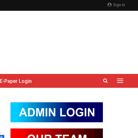
Sign In
E-Paper Login
ेल