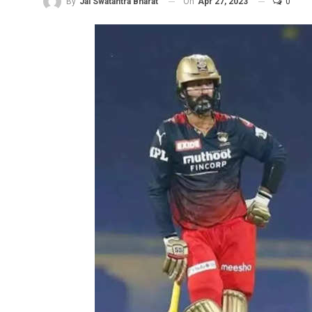
On
Apr 27, 2023
0
By
Jai Swatantra Bharat