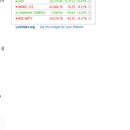
 रन
7
में
।
0