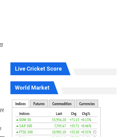
दा
Live Cricket Score
World Market
पर
क