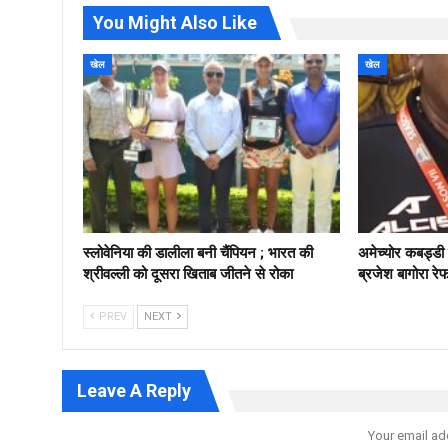
You Might Also Like
खेल
खेल
स्लोवेनिया की डालीला बनी चैंपियन ; भारत की
अमेच्योर कबड्ड
श्रीवल्ली को दूसरा खिताब जीतने से रोका
ब्रजेश बागोरा रे
PREV
NEXT
Leave A Reply
Your email ad