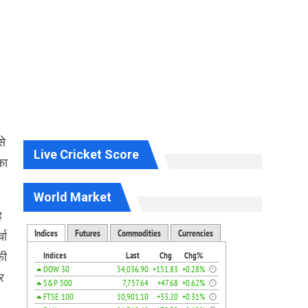
से
Live Cricket Score
का
World Market
ह
चा
फी
र