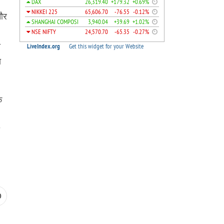
 और
स
ा
ि
0