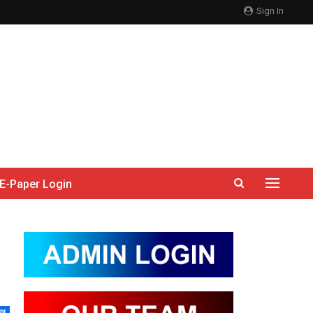
Sign In
E-Paper Login
ेल