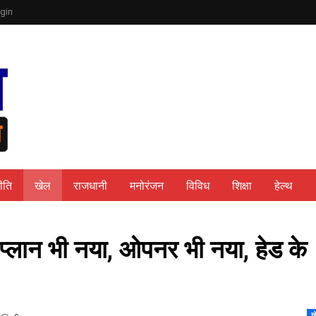
gin
ीति
खेल
राजधानी
मनोरंजन
विविध
शिक्षा
हेल्थ
्लान भी नया, ओपनर भी नया, हेड के
ख