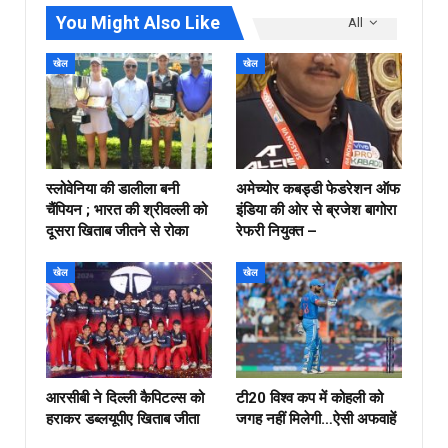
You Might Also Like
All
खेल
खेल
स्लोवेनिया की डालीला बनी
अमेच्योर कबड्डी फेडरेशन ऑफ
चैंपियन ; भारत की श्रीवल्ली को
इंडिया की ओर से ब्रजेश बागोरा
दूसरा खिताब जीतने से रोका
रेफरी नियुक्त –
खेल
खेल
आरसीबी ने दिल्ली कैपिटल्स को
टी20 विश्व कप में कोहली को
हराकर डब्लयूपीए खिताब जीता
जगह नहीं मिलेगी…ऐसी अफवाहें