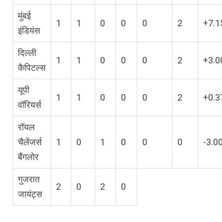
मुंबई
1
1
0
0
0
2
+7.1
इंडियंस
दिल्ली
1
1
0
0
0
2
+3.0
कैपिटल्स
यूपी
1
1
0
0
0
2
+0.3
वॉरियर्स
रॉयल
चैलेंजर्स
1
0
1
0
0
0
-3.0
बैंगलोर
गुजरात
2
0
2
0
जायंट्स