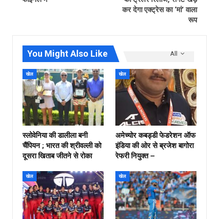
कर देगा एक्ट्रेस का ‘मां’ वाला
रूप
You Might Also Like
All
खेल
खेल
स्लोवेनिया की डालीला बनी
अमेच्योर कबड्डी फेडरेशन ऑफ
चैंपियन ; भारत की श्रीवल्ली को
इंडिया की ओर से ब्रजेश बागोरा
दूसरा खिताब जीतने से रोका
रेफरी नियुक्त –
खेल
खेल