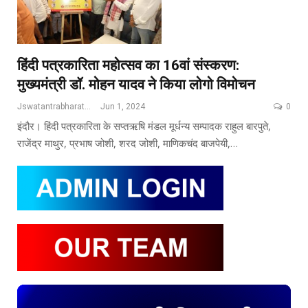
हिंदी पत्रकारिता महोत्सव का 16वां संस्करण:
मुख्यमंत्री डॉ. मोहन यादव ने किया लोगो विमोचन
Jswatantrabharat@gmail.com
Jun 1, 2024
0
इंदौर। हिंदी पत्रकारिता के सप्तऋषि मंडल मूर्धन्य सम्पादक राहुल बारपुते,
राजेंद्र माथुर, प्रभाष जोशी, शरद जोशी, माणिकचंद बाजपेयी,…