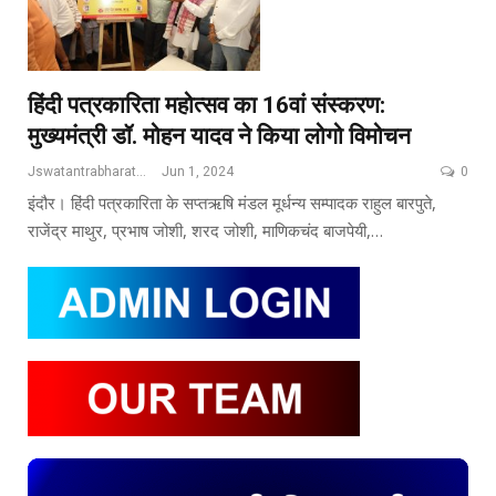
हिंदी पत्रकारिता महोत्सव का 16वां संस्करण:
मुख्यमंत्री डॉ. मोहन यादव ने किया लोगो विमोचन
Jswatantrabharat@gmail.com
Jun 1, 2024
0
इंदौर। हिंदी पत्रकारिता के सप्तऋषि मंडल मूर्धन्य सम्पादक राहुल बारपुते,
राजेंद्र माथुर, प्रभाष जोशी, शरद जोशी, माणिकचंद बाजपेयी,…