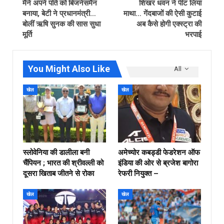
मैने अपने पति को बिजनेसमैन
शिखर धवन ने पीट लिया
बनाया, बेटी ने प्रधानमंत्री…
माथा… गेंदबाजों की ऐसी कुटाई
बोलीं ऋषि सुनक की सास सुधा
अब कैसे होगी एक्स्ट्रा की
मूर्ति
भरपाई
You Might Also Like
All
खेल
खेल
स्लोवेनिया की डालीला बनी
अमेच्योर कबड्डी फेडरेशन ऑफ
चैंपियन ; भारत की श्रीवल्ली को
इंडिया की ओर से ब्रजेश बागोरा
दूसरा खिताब जीतने से रोका
रेफरी नियुक्त –
खेल
खेल