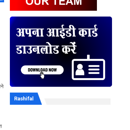
ाने
Rashifal
त