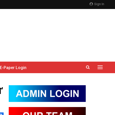
Sign In
E-Paper Login
े’
देश