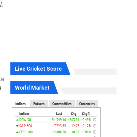
्ट
Live Cricket Score
ंका
World Market
े