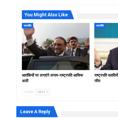
You Might Also Like
राजनीति
राजनीति
आतंकियों पर लगाएंगे लगाम-राष्ट्रपति आसिफ
राष्ट्रपति व्लादि
अली
जीत
PREV
NEXT
Leave A Reply