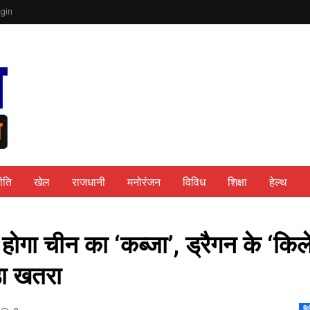
gin
ीति
खेल
राजधानी
मनोरंजन
विविध
शिक्षा
हेल्थ
ोगा चीन का ‘कब्‍जा’, ड्रैगन के ‘किल
़ा खतरा
वि