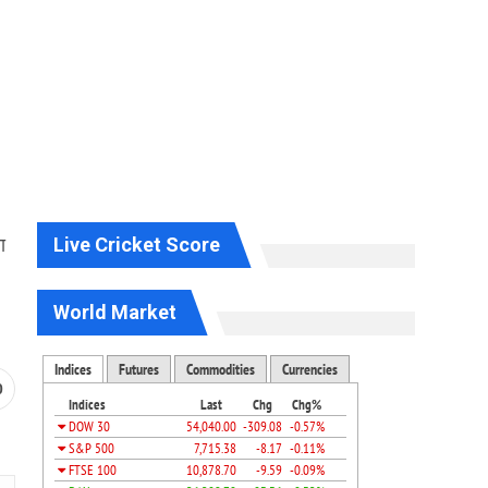
Live Cricket Score
ा
World Market
0