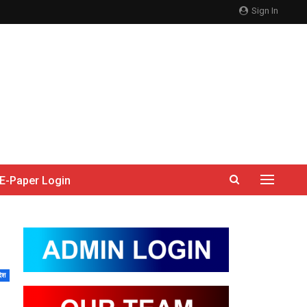
Sign In
E-Paper Login
देश