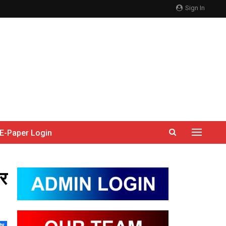
Sign In
E-Paper Login
और
िध