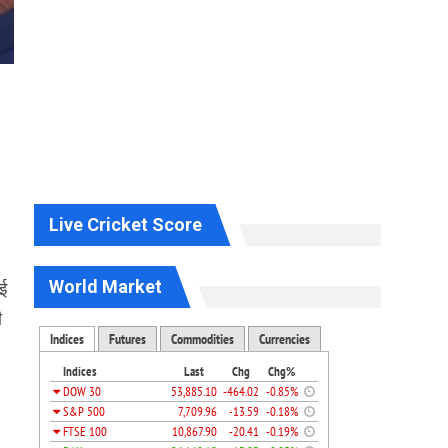
Live Cricket Score
World Market
ाई
ी