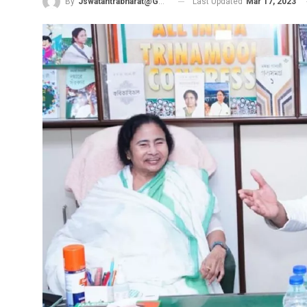
Last Updated
Mar 17, 2023
By
Jswatantrabharat@gmail.com