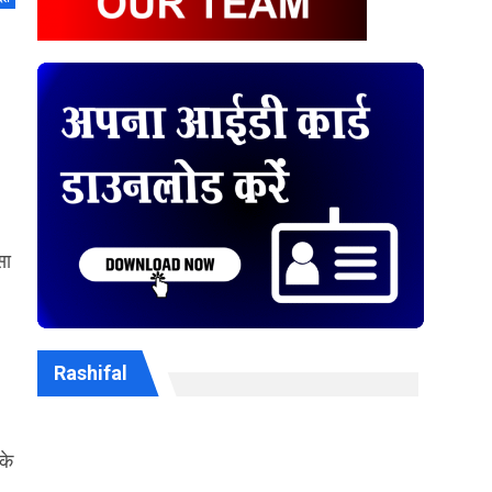
सा
Rashifal
के