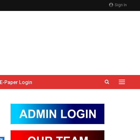
Sign In
E-Paper Login
देश