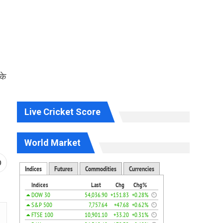
के
Live Cricket Score
World Market
0