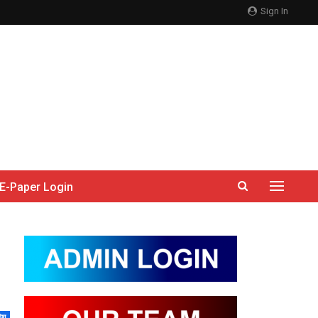
Sign In
E-Paper Login
देश