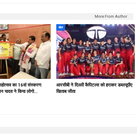
More From Author
खेल
 महोत्सव का 16वां संस्करण:
आरसीबी ने दिल्ली कैपिटल्स को हराकर डब्लयूपीए
मोहन यादव ने किया लोगो…
खिताब जीता