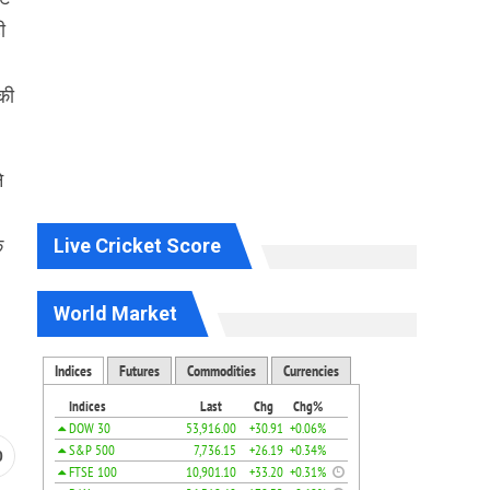
ी
की
े
Live Cricket Score
क
World Market
0