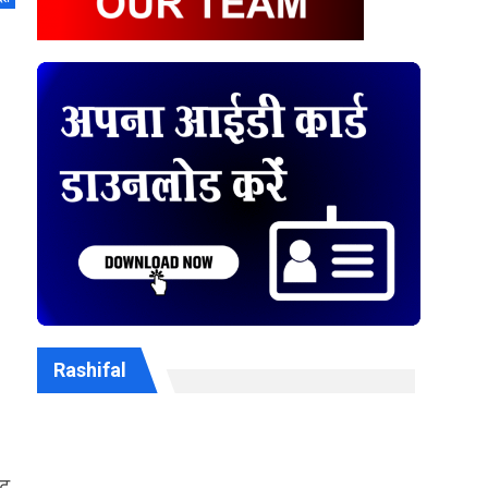
Rashifal
ीट