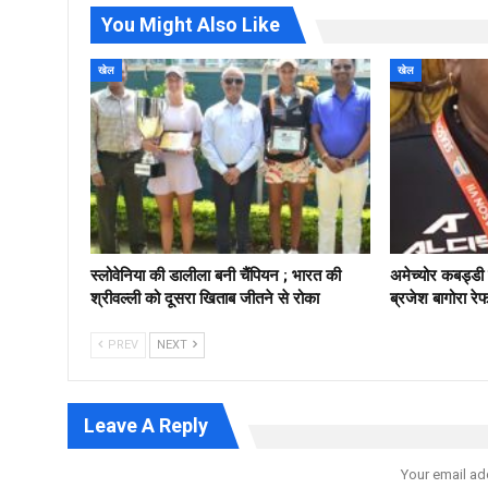
You Might Also Like
खेल
खेल
स्लोवेनिया की डालीला बनी चैंपियन ; भारत की
अमेच्योर कबड्ड
श्रीवल्ली को दूसरा खिताब जीतने से रोका
ब्रजेश बागोरा रे
PREV
NEXT
Leave A Reply
Your email ad