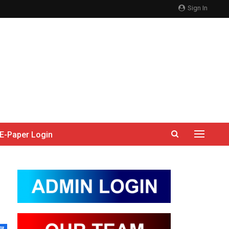
Sign In
E-Paper Login
ेल