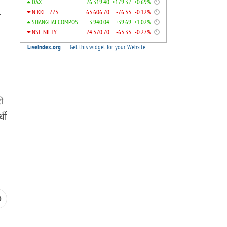
े
ो
ी
धी
0