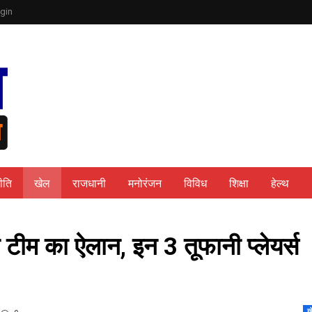
gin
ीति
खेल
राजधानी
मनोरंजन
विविध
शिक्षा
हेल्थ
 टीम का ऐलान, इन 3 तूफानी प्लेयर्स
ख