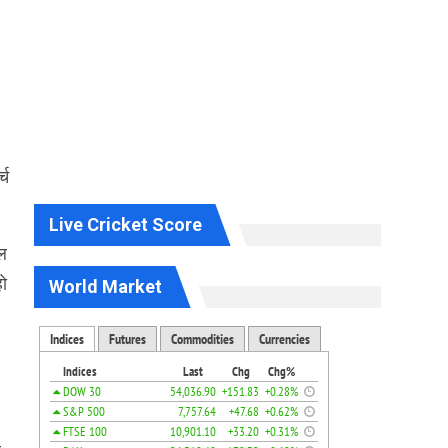
्च
Live Cricket Score
ाल
हो
World Market