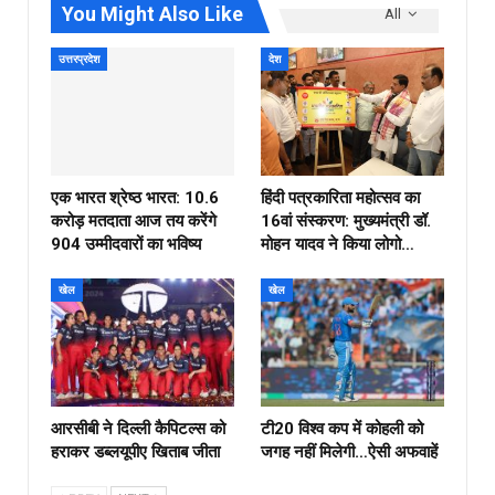
You Might Also Like
All
उत्तरप्रदेश
देश
एक भारत श्रेष्ठ भारत: 10.6
हिंदी पत्रकारिता महोत्सव का
करोड़ मतदाता आज तय करेंगे
16वां संस्करण: मुख्यमंत्री डॉ.
904 उम्मीदवारों का भविष्य
मोहन यादव ने किया लोगो…
खेल
खेल
आरसीबी ने दिल्ली कैपिटल्स को
टी20 विश्व कप में कोहली को
हराकर डब्लयूपीए खिताब जीता
जगह नहीं मिलेगी…ऐसी अफवाहें