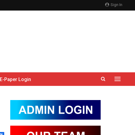
Sign In
E-Paper Login
देश