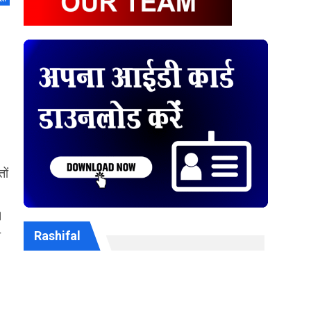
तों
।
ी
Rashifal