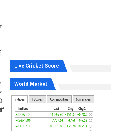
तर
ीं
Live Cricket Score
र
World Market
स
को
ों