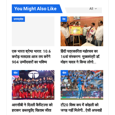
You Might Also Like
All
उत्तरप्रदेश
देश
एक भारत श्रेष्ठ भारत: 10.6
हिंदी पत्रकारिता महोत्सव का
करोड़ मतदाता आज तय करेंगे
16वां संस्करण: मुख्यमंत्री डॉ.
904 उम्मीदवारों का भविष्य
मोहन यादव ने किया लोगो…
खेल
खेल
आरसीबी ने दिल्ली कैपिटल्स को
टी20 विश्व कप में कोहली को
हराकर डब्लयूपीए खिताब जीता
जगह नहीं मिलेगी…ऐसी अफवाहें