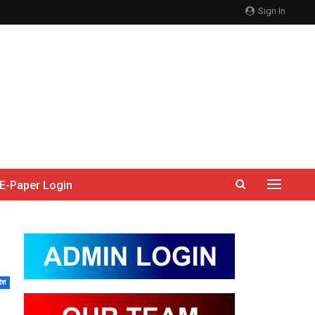
Sign In
E-Paper Login
देश