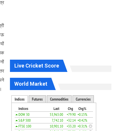
त्र
्री
खनऊ
यों
 तक
नों
Live Cricket Score
ंतर
पने
World Market
े।