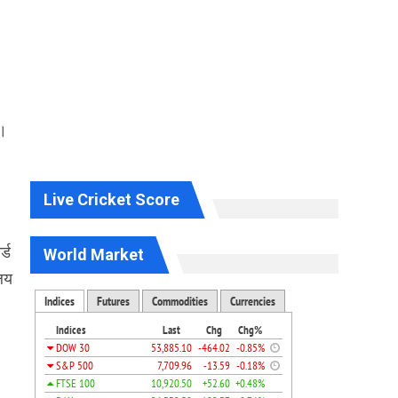
ई।
।
Live Cricket Score
्ड
World Market
ालय