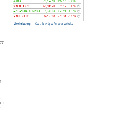
 पर
ल
0