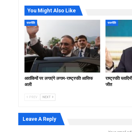
You Might Also Like
राजनीति
राजनीति
आतंकियों पर लगाएंगे लगाम-राष्ट्रपति आसिफ
राष्ट्रपति व्लादि
अली
जीत
PREV
NEXT
Leave A Reply