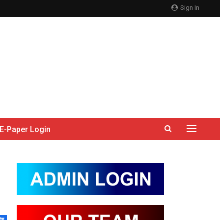
Sign In
E-Paper Login
देश