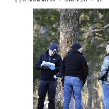
On
Feb 18, 2023
0
By
Jai Swatantra Bharat