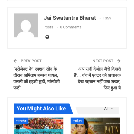
Jai Swatantra Bharat
1359
Posts
0 Comments
PREV POST
NEXT POST
‘प्रोजेक्ट के’ एक्शन सीन के
आप सनी देओल जैसे दिखते
दौरान अमिताभ बच्चन घायल,
हैं’… गांव में एक्‍टर को अचानक
पसली की हट्टी टूटी, मांसपेशी
देख पहचान नहीं पाया शख्स,
फटी
फिर हुआ ये
You Might Also Like
All
मध्यप्रदेश
मनोरंजन