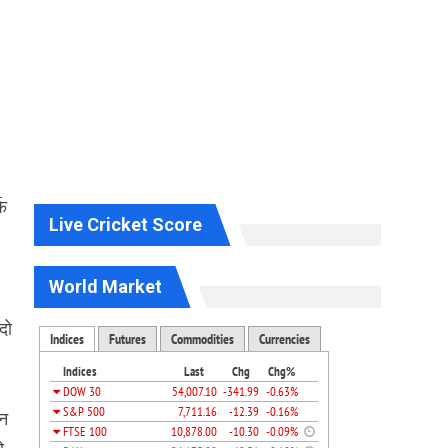
्फ
Live Cricket Score
World Market
दो
ान