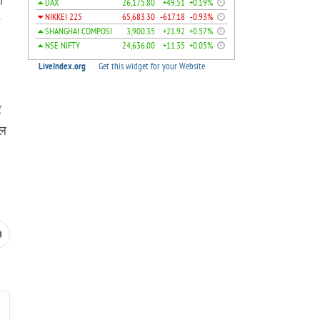
ो
र
िल
0