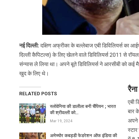
नई दिल्ली:
दक्षिण अफ्रीका के बल्लेबाज एबी डिविलियर्स का आई
दिल्ली कैपिटल्स) के लिए खेलने वाले डिविलियर्स 2011 से रॉयल 
संन्यास ले लिया था। अपने बूते डिविलियर्स ने आरसीबी को कई मैच
खुद के लिए थे।
रैन
RELATED POSTS
एबी ड
स्लोवेनिया की डालीला बनी चैंपियन ; भारत
बार क
की श्रीवल्ली को…
अपने 
Mar 19, 2024
स्टार
अमेच्योर कबड्डी फेडरेशन ऑफ इंडिया की