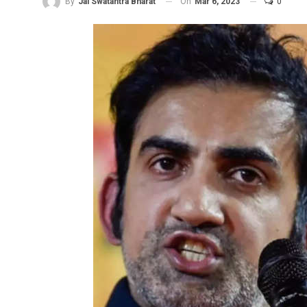
On
Mar 6, 2023
0
By
Jai Swatantra Bharat