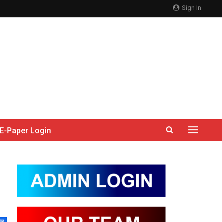
Sign In
E-Paper Login
ेल