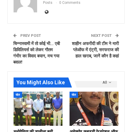
Posts
0 Comments
PREV POST
NEXT POST
चिन्नास्वामी में तो कोई भी… एबी
शाहीन अफरीदी की टीम ने मारी
डिविलियर्स को लेकर गौतम
प्लेऑफ में एंट्री, सरफराज की
गंभीर का विवाद बयान, मच गया
हाल खराब, जानें कौन है कहां
बवाल!
You Might Also Like
All
खेल
खेल
स्लोवेनिया की डालीला बनी
अमेच्योर कबड्डी फेडरेशन ऑफ