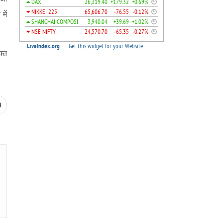
में
क्त
0