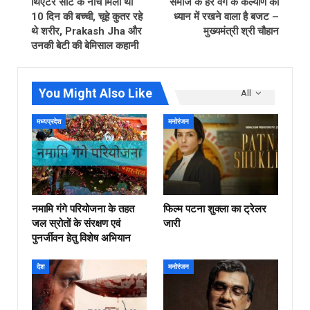
थ‍िएटर सीट के नीचे मिली थी
समाज के हर वर्ग के कल्याण को
10 दिन की बच्ची, चूहे कुतर रहे
ध्यान में रखने वाला है बजट –
थे शरीर, Prakash Jha और
मुख्यमंत्री श्री चौहान
उनकी बेटी की बेमिसाल कहानी
You Might Also Like
All
मध्यप्रदेश
मनोरंजन
नमामि गंगे परियोजना के तहत
फिल्‍म पटना शुक्ला का ट्रेलर
जल स्रोतों के संरक्षण एवं
जारी
पुनर्जीवन हेतु विशेष अभियान
देश
मनोरंजन