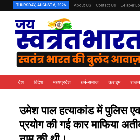
THURSDAY, AUGUST 6, 2026
About US
Contact Us
E-Paper Lo
देश
विदेश
मध्यप्रदेश
धर्म-समाज
क्राइम
राजन
उमेश पाल हत्‍याकांड में पुल‍िस एक
प्रयोग क‍ी गई कार माफ‍िया अ
नाम की थी।