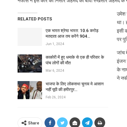
नफीस ने इस कार को निसार अहमद की बीवी रुखसार अहमद के न
उमेश 
RELATED POSTS
था। ह
इसी क
एक भारत श्रेष्ठ भारत: 10.6 करोड़
मतदाता आज तय करेंगे 904…
पर पु
Jun 1, 2024
जांच 
काकोरी में हुए धमाके से एक ही परिवार के
इंजन 
पांच लोगों की मौत
के ना
Mar 6, 2024
ने न
भाजपा के लिए लोकसभा चुनाव मे आसान
नहीं यूपी की हमीरपुर…
Feb 26, 2024
Share