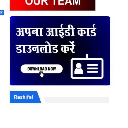
देश
Rashifal
।