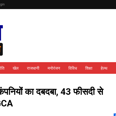
gin
ीति
खेल
राजधानी
मनोरंजन
विविध
शिक्षा
हेल्थ
य कंपनियोंं का दबदबा, 43 फीसदी से
 DGCA