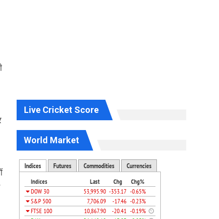
ी
Live Cricket Score
र
World Market
ं