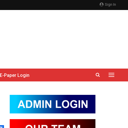
Sign In
E-Paper Login
देश