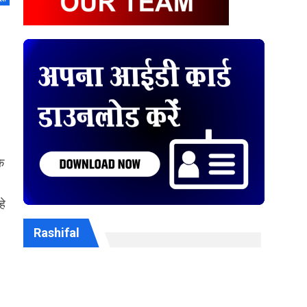
े
हे
Rashifal