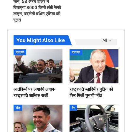
चीन, 58 अरब डॉलर में
बिछाएगा 3000 किमी लंबी रेलवे
लाइन, बदलेगी दक्षिण एशिया की
सूरत
You Might Also Like
All
राजनीति
राजनीति
आतंकियों पर लगाएंगे लगाम-
राष्ट्रपति व्लादिमीर पुतिन को
राष्ट्रपति आसिफ अली
फिर मिली चुनावी जीत
खेल
देश