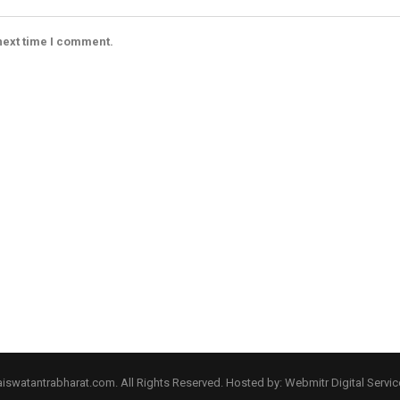
next time I comment.
aiswatantrabharat.com. All Rights Reserved.
Hosted by:
Webmitr Digital Service