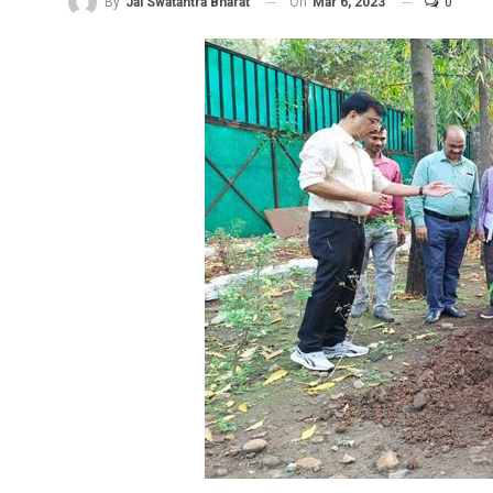
On
Mar 6, 2023
0
By
Jai Swatantra Bharat