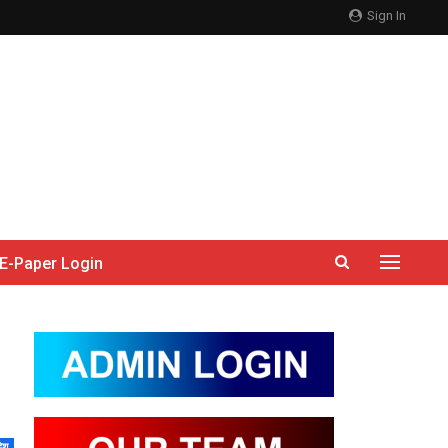
Sign In
E-Paper Login
देश