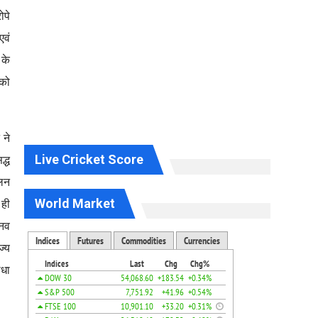
ोपे
एवं
 के
 को
 ने
Live Cricket Score
द्ध
ोलन
World Market
 ही
ानव
ज्य
ौधा