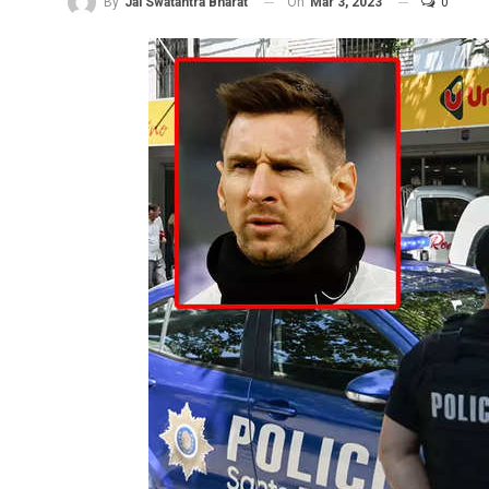
On
Mar 3, 2023
0
By
Jai Swatantra Bharat