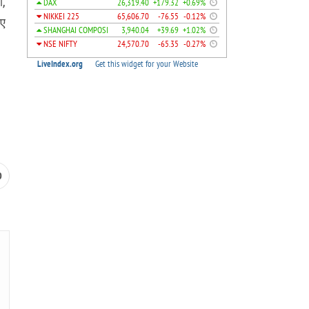
ी,
िए
0