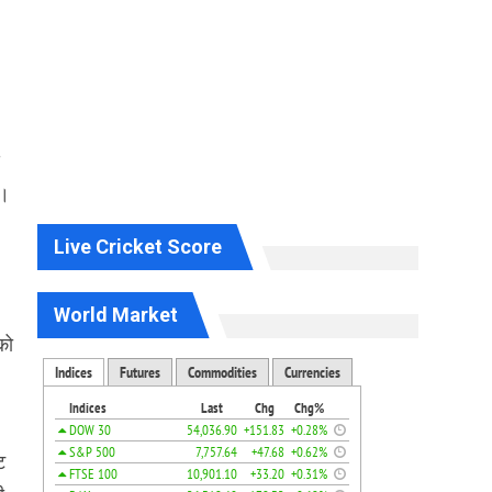
ै।
Live Cricket Score
World Market
को
ट