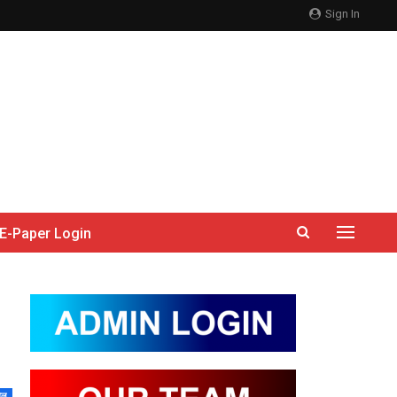
Sign In
E-Paper Login
ेल