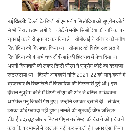
नई दिल्‍ली:
दिल्‍ली के डिप्‍टी सीएम मनीष सिसोदिया को सुप्रीम कोर्ट
से भी निराशा हाथ लगी है। कोर्ट ने मनीष सिसोदिया की याचिका पर
सुनवाई करने से इनकार कर दिया है। सीबीआई ने रविवार को मनीष
सिसोदिया को गिरफ्तार किया था। सोमवार को विशेष अदालत ने
सिसोदिया को 4 मार्च तक सीबीआई की हिरासत में भेज दिया था।
अपनी ग‍िरफ्तारी को लेकर ड‍िप्‍टी सीएम ने सुप्रीम कोर्ट का दरवाजा
खटखटाया था। द‍िल्‍ली आबकारी नीत‍ि 2021-22 को लागू करने में
भ्रष्‍टाचार के स‍िलसिले में स‍िसोद‍िया की ग‍िरफ्तारी हुई थी। इस
दौरान सुप्रीम कोर्ट में ड‍िप्‍टी सीएम कीे ओर से व‍रिष्‍ठ अधिवक्‍ता
अभ‍िषेक मनु सिंंघवी पेश हुए। उन्‍होंने जमकर दलीलें दीं। लेकिन,
इसका कोई फायदा नहीं हुआ।मामले की सुनवाई चीफ जस्‍ट‍िस
डीवाई चंद्रचूड़ और जस्टिस पीएस नरसिम्‍हा की बेंच ने की। बेंच ने
कहा कि वह मामले में हस्‍तक्षेप नहीं कर सकती है। अगर ऐसा किया