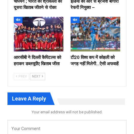
चैंपियन ; भारत की श्रीवल्ली को
इंडिया की ओर से ब्रजेश बागोरा
दूसरा खिताब जीतने से रोका
रेफरी नियुक्त –
खेल
खेल
आरसीबी ने दिल्ली कैपिटल्स को
टी20 विश्व कप में कोहली को
हराकर डब्लयूपीए खिताब जीता
जगह नहीं मिलेगी…ऐसी अफवाहें
PREV
NEXT
Leave A Reply
Your email address will not be published.