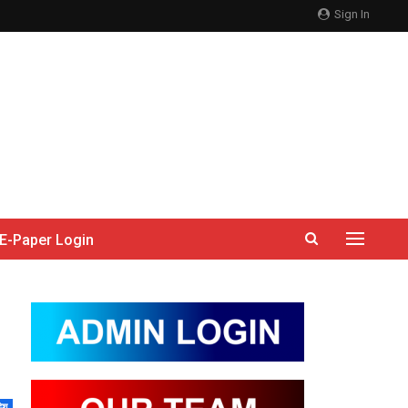
Sign In
E-Paper Login
देश