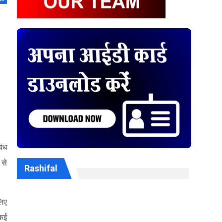
बंध
 से
Rashifal
लिए
 कई