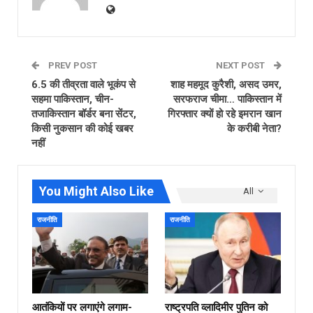
PREV POST
NEXT POST
6.5 की तीव्रता वाले भूकंप से
शाह महमूद कुरैशी, असद उमर,
सहमा पाकिस्‍तान, चीन-
सरफराज चीमा… पाकिस्तान में
तजाकिस्‍तान बॉर्डर बना सेंटर,
गिरफ्तार क्यों हो रहे इमरान खान
किसी नुकसान की कोई खबर
के करीबी नेता?
नहीं
You Might Also Like
All
राजनीति
राजनीति
आतंकियों पर लगाएंगे लगाम-
राष्ट्रपति व्लादिमीर पुतिन को