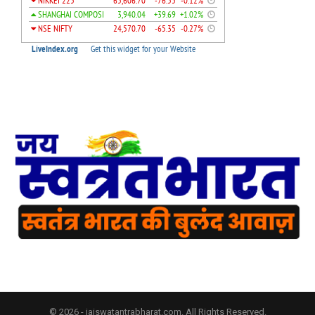
© 2026 - jaiswatantrabharat.com. All Rights Reserved.