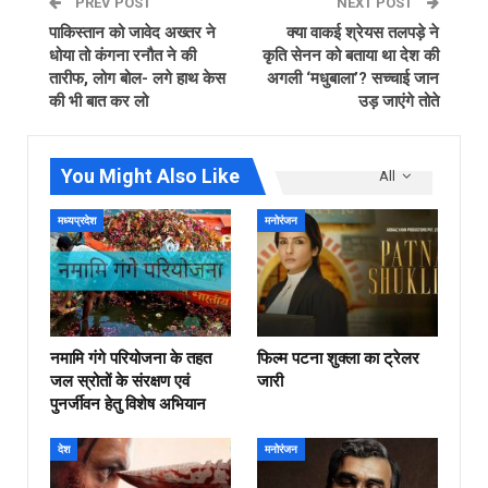
PREV POST
NEXT POST
पाकिस्तान को जावेद अख्तर ने
क्या वाकई श्रेयस तलपड़े ने
धोया तो कंगना रनौत ने की
कृति सेनन को बताया था देश की
तारीफ, लोग बोल- लगे हाथ केस
अगली ‘मधुबाला’? सच्चाई जान
की भी बात कर लो
उड़ जाएंगे तोते
You Might Also Like
All
मध्यप्रदेश
मनोरंजन
नमामि गंगे परियोजना के तहत
फिल्‍म पटना शुक्ला का ट्रेलर
जल स्रोतों के संरक्षण एवं
जारी
पुनर्जीवन हेतु विशेष अभियान
देश
मनोरंजन