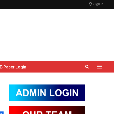
Sign In
E-Paper Login
देश