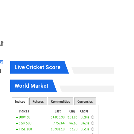
षी
ेश
Live Cricket Score
म
World Market