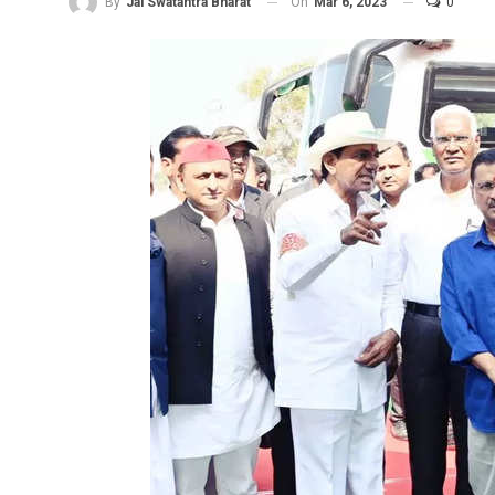
On
Mar 6, 2023
0
By
Jai Swatantra Bharat