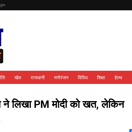
gin
ीति
खेल
राजधानी
मनोरंजन
विविध
शिक्षा
हेल्थ
क्ष ने लिखा PM मोदी को खत, लेकिन
K