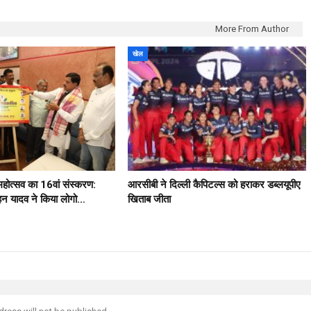
More From Author
खेल
 महोत्सव का 16वां संस्करण:
आरसीबी ने दिल्ली कैपिटल्स को हराकर डब्लयूपीए
मोहन यादव ने किया लोगो…
खिताब जीता