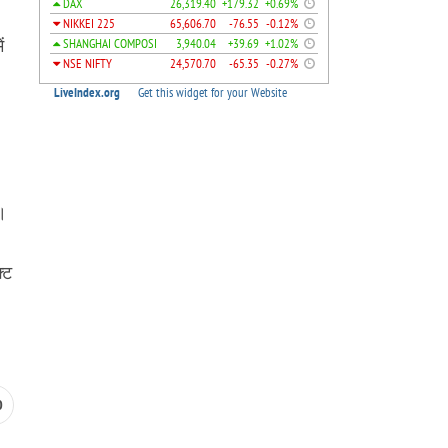
ं
ा।
्ट
0