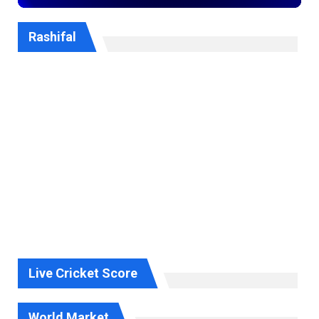
Rashifal
Live Cricket Score
World Market