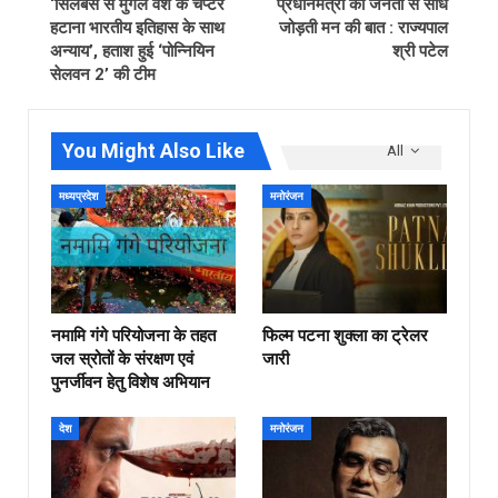
‘सिलेबस से मुगल वंश के चैप्टर
प्रधानमंत्री को जनता से सीधे
हटाना भारतीय इतिहास के साथ
जोड़ती मन की बात : राज्यपाल
अन्याय’, हताश हुई ‘पोन्नियिन
श्री पटेल
सेलवन 2’ की टीम
You Might Also Like
All
मध्यप्रदेश
मनोरंजन
नमामि गंगे परियोजना के तहत
फिल्‍म पटना शुक्ला का ट्रेलर
जल स्रोतों के संरक्षण एवं
जारी
पुनर्जीवन हेतु विशेष अभियान
देश
मनोरंजन