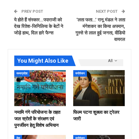
PREV POST
NEXT POST
ये होते हैं संस्कार…पपाराजी को
‘लता फता…’ रानू मंडल ने लता
देख रितेश-जिनिलिया के बेटों ने
मंगेशकर का किया अपमान,
जोड़े हाथ, दिल हारे फैन्स
गुस्से से लाल हुई जनता, वीडियो
वायरल
You Might Also Like
All
मध्यप्रदेश
मनोरंजन
नमामि गंगे परियोजना के तहत
फिल्‍म पटना शुक्ला का ट्रेलर
जल स्रोतों के संरक्षण एवं
जारी
पुनर्जीवन हेतु विशेष अभियान
देश
मनोरंजन