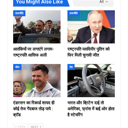
You Might Also Like
All
राजनीति
राजनीति
आतंकियों पर लगाएंगे लगाम-
राष्ट्रपति व्लादिमीर पुतिन को
राष्ट्रपति आसिफ अली
फिर मिली चुनावी जीत
खेल
देश
एंडरसन का रिकार्ड शायद ही
भारत और ब्रिटेन दाई तो
कोई तेज गेंदबाज तोड़ पाये :
अमेरिका, फ्रांस में बाई ओर होता
ब्रॉड
है स्टेयरिंग
PREV
NEXT