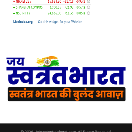
© 2026 - jaiswatantrabharat.com. All Rights Reserved.