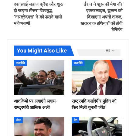
एक हवाई जहाज क्रैश और शुरू
ईरान ने शुरू की मेगा वॉर
हो जाएगा तीसरा विश्वयुद्ध,
एक्‍सरसाइज, दुश्‍मन को
‘नास्त्रेदमस’ ने की डराने वाली
दिखाएगा अपनी ताकत,
भविष्यवाणी
खतरनाक हथियारों की होगी
टेस्टिंग
You Might Also Like
All
राजनीति
राजनीति
आतंकियों पर लगाएंगे लगाम-
राष्ट्रपति व्लादिमीर पुतिन को
राष्ट्रपति आसिफ अली
फिर मिली चुनावी जीत
खेल
देश