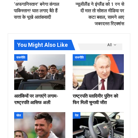
‘अफगानिस्तान’ बनेगा कंगाल
न्यूजीलैंड ने इंग्लैंड को 1 रन से
पाकिस्तान! घात लगाए बैठे हैं
दी मात तो सोशल मीडिया पर
सत्ता के भूखे आतंकवादी
कटा बवाल, सामने आए
जबरदस्त रिएक्शंस
You Might Also Like
All
राजनीति
राजनीति
आतंकियों पर लगाएंगे लगाम-
राष्ट्रपति व्लादिमीर पुतिन को
राष्ट्रपति आसिफ अली
फिर मिली चुनावी जीत
खेल
देश