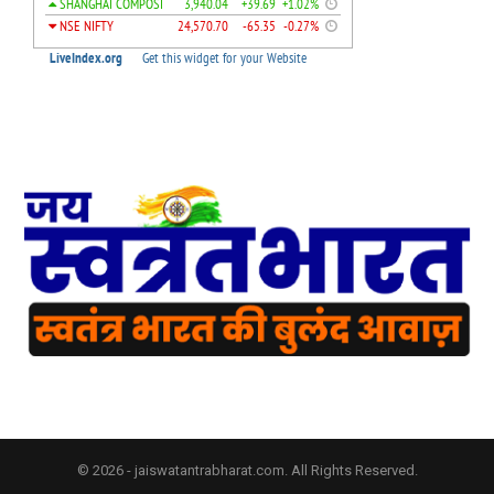
© 2026 - jaiswatantrabharat.com. All Rights Reserved.