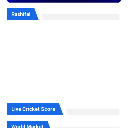
Rashifal
Live Cricket Score
World Market