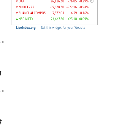
0
े
0
े