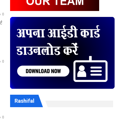
0
्ट
0
Rashifal
0