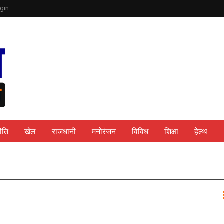
gin
ीति
खेल
राजधानी
मनोरंजन
विविध
शिक्षा
हेल्थ