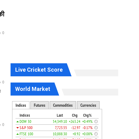
की
0
Live Cricket Score
0
World Market
े
0