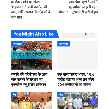
कार्तिक आर्यन की फिल्म
सामाजिक क्रांति लायेगी
‘शहजादा’ ने चली शतरंज की
“मुख्यमंत्री लाड़ली बहना
चाल, ताकि ‘पठान’ के दांव को दे
योजना” : मुख्यमंत्री श्री चौहान
सके मात
You Might Also Like
All
मध्यप्रदेश
उत्तरप्रदेश
नमामि गंगे परियोजना के तहत
एक भारत श्रेष्ठ भारत: 10.6
जल स्रोतों के संरक्षण एवं
करोड़ मतदाता आज तय करेंगे
पुनर्जीवन हेतु विशेष अभियान
904 उम्मीदवारों का भविष्य
देश
खेल