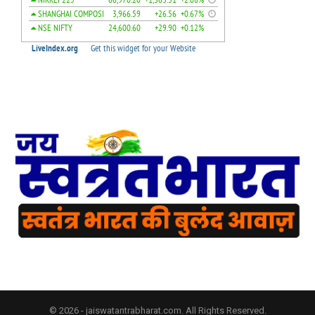
© 2026 - jaiswatantrabharat.com. All Rights Reserved.