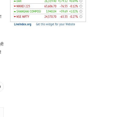
ा
्ली
ो
0