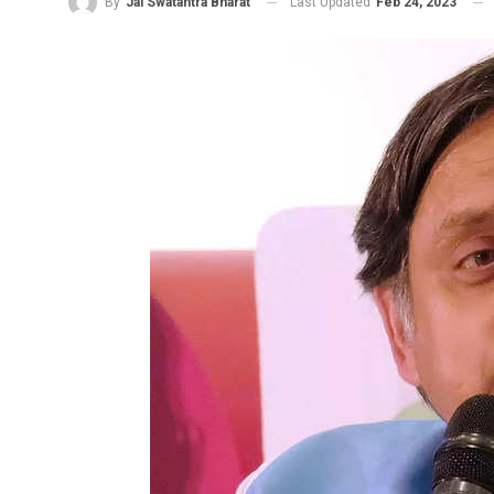
Last Updated
Feb 24, 2023
By
Jai Swatantra Bharat