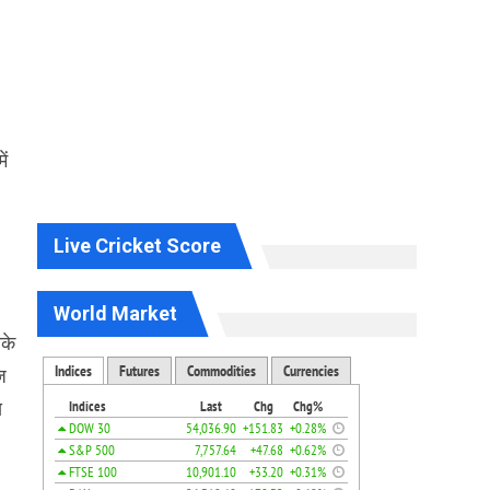
ें
Live Cricket Score
World Market
ीके
ज
स