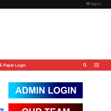
Sign In
E-Paper Login
देश