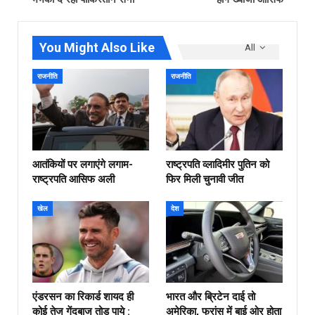
You Might Also Like
All
राजनीति
राजनीति
आतंकियों पर लगाएंगे लगाम-
राष्ट्रपति व्लादिमीर पुतिन को
राष्ट्रपति आसिफ अली
फिर मिली चुनावी जीत
खेल
देश
एंडरसन का रिकार्ड शायद ही
भारत और ब्रिटेन दाई तो
कोई तेज गेंदबाज तोड़ पाये :
अमेरिका, फ्रांस में बाई ओर होता